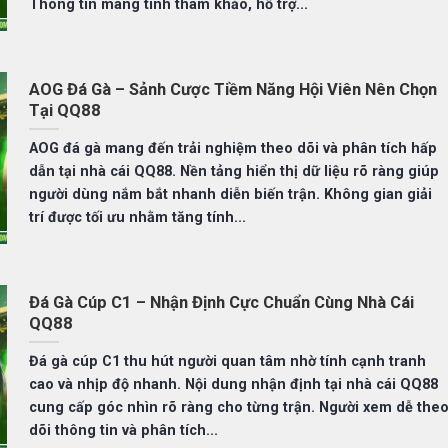
Thông tin mang tính tham khảo, hỗ trợ...
AOG Đá Gà – Sảnh Cược Tiềm Năng Hội Viên Nên Chọn
Tại QQ88
AOG đá gà mang đến trải nghiệm theo dõi và phân tích hấp
dẫn tại nhà cái QQ88. Nền tảng hiển thị dữ liệu rõ ràng giúp
người dùng nắm bắt nhanh diễn biến trận. Không gian giải
trí được tối ưu nhằm tăng tính...
Đá Gà Cúp C1 – Nhận Định Cực Chuẩn Cùng Nhà Cái
QQ88
Đá gà cúp C1 thu hút người quan tâm nhờ tính cạnh tranh
cao và nhịp độ nhanh. Nội dung nhận định tại nhà cái QQ88
cung cấp góc nhìn rõ ràng cho từng trận. Người xem dễ the
dõi thông tin và phân tích...