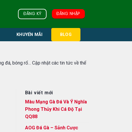
ĐĂNG KÝ
ĐĂNG NHẬP
KHUYẾN MÃI
BLOG
g đá, bóng rổ… Cập nhật các tin tức về thể
Bài viết mới
Màu Mạng Gà Đá Và Ý Nghĩa
Phong Thủy Khi Cá Độ Tại
QQ88
AOG Đá Gà – Sảnh Cược