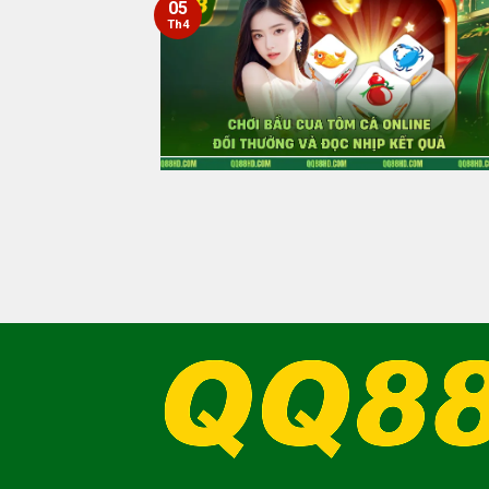
05
Th4