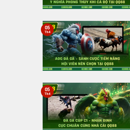
05
Th4
05
Th4