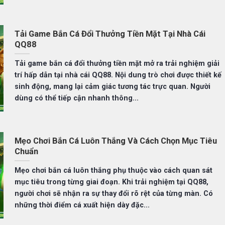
Tải Game Bắn Cá Đổi Thưởng Tiền Mặt Tại Nhà Cái
QQ88
Tải game bắn cá đổi thưởng tiền mặt mở ra trải nghiệm giải
trí hấp dẫn tại nhà cái QQ88. Nội dung trò chơi được thiết kế
sinh động, mang lại cảm giác tương tác trực quan. Người
dùng có thể tiếp cận nhanh thông...
Mẹo Chơi Bắn Cá Luôn Thắng Và Cách Chọn Mục Tiêu
Chuẩn
Mẹo chơi bắn cá luôn thắng phụ thuộc vào cách quan sát
mục tiêu trong từng giai đoạn. Khi trải nghiệm tại QQ88,
người chơi sẽ nhận ra sự thay đổi rõ rệt của từng màn. Có
những thời điểm cá xuất hiện dày đặc...