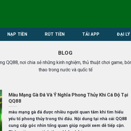
NẠP TIỀN
RÚT TIỀN
TẢI APP
ĐẠI LÝ
BLOG
ng QQ88, nơi chia sẻ những kinh nghiệm, thủ thuật chơi game, bón
thao trong nước và quốc tế
Màu Mạng Gà Đá Và Ý Nghĩa Phong Thủy Khi Cá Độ Tại
QQ88
màu mạng gà đá được nhiều người quan tâm khi tìm hiểu
yếu tố phong thủy trong thi đấu. Nội dung tại nhà cái QQ88
cung cấp góc nhìn tổng quan giúp người xem dễ tiếp cận.