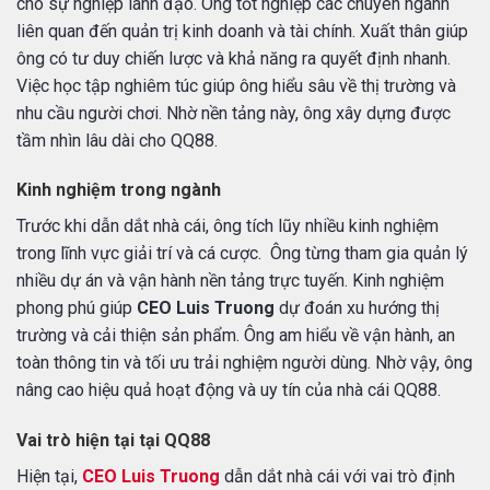
cho sự nghiệp lãnh đạo. Ông tốt nghiệp các chuyên ngành
liên quan đến quản trị kinh doanh và tài chính. Xuất thân giúp
ông có tư duy chiến lược và khả năng ra quyết định nhanh.
Việc học tập nghiêm túc giúp ông hiểu sâu về thị trường và
nhu cầu người chơi. Nhờ nền tảng này, ông xây dựng được
tầm nhìn lâu dài cho QQ88.
Kinh nghiệm trong ngành
Trước khi dẫn dắt nhà cái, ông tích lũy nhiều kinh nghiệm
trong lĩnh vực giải trí và cá cược. Ông từng tham gia quản lý
nhiều dự án và vận hành nền tảng trực tuyến. Kinh nghiệm
phong phú giúp
CEO Luis Truong
dự đoán xu hướng thị
trường và cải thiện sản phẩm. Ông am hiểu về vận hành, an
toàn thông tin và tối ưu trải nghiệm người dùng. Nhờ vậy, ông
nâng cao hiệu quả hoạt động và uy tín của nhà cái QQ88.
Vai trò hiện tại tại QQ88
Hiện tại,
CEO Luis Truong
dẫn dắt nhà cái với vai trò định