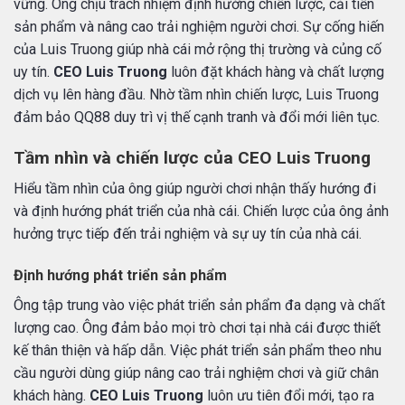
vững. Ông chịu trách nhiệm định hướng chiến lược, cải tiến
sản phẩm và nâng cao trải nghiệm người chơi. Sự cống hiến
của Luis Truong giúp nhà cái mở rộng thị trường và củng cố
uy tín.
CEO Luis Truong
luôn đặt khách hàng và chất lượng
dịch vụ lên hàng đầu. Nhờ tầm nhìn chiến lược, Luis Truong
đảm bảo QQ88 duy trì vị thế cạnh tranh và đổi mới liên tục.
Tầm nhìn và chiến lược của CEO Luis Truong
Hiểu tầm nhìn của ông giúp người chơi nhận thấy hướng đi
và định hướng phát triển của nhà cái. Chiến lược của ông ảnh
hưởng trực tiếp đến trải nghiệm và sự uy tín của nhà cái.
Định hướng phát triển sản phẩm
Ông tập trung vào việc phát triển sản phẩm đa dạng và chất
lượng cao. Ông đảm bảo mọi trò chơi tại nhà cái được thiết
kế thân thiện và hấp dẫn. Việc phát triển sản phẩm theo nhu
cầu người dùng giúp nâng cao trải nghiệm chơi và giữ chân
khách hàng.
CEO Luis Truong
luôn ưu tiên đổi mới, tạo ra