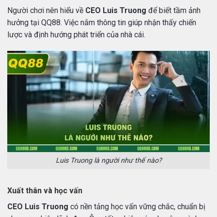
Người chơi nên hiểu về
CEO Luis Truong
để biết tầm ảnh
hưởng tại QQ88. Việc nắm thông tin giúp nhận thấy chiến
lược và định hướng phát triển của nhà cái.
Luis Truong là người như thế nào?
Xuất thân và học vấn
CEO Luis Truong
có nền tảng học vấn vững chắc, chuẩn bị