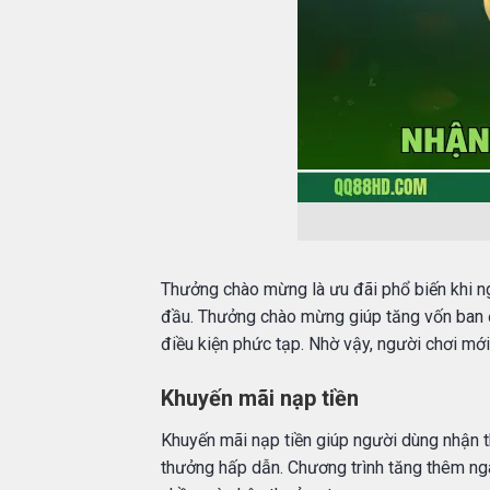
Thưởng chào mừng là ưu đãi phổ biến khi n
đầu. Thưởng chào mừng giúp tăng vốn ban đầ
điều kiện phức tạp. Nhờ vậy, người chơi mới
Khuyến mãi nạp tiền
Khuyến mãi nạp tiền giúp người dùng nhận t
thưởng hấp dẫn. Chương trình tăng thêm ngân