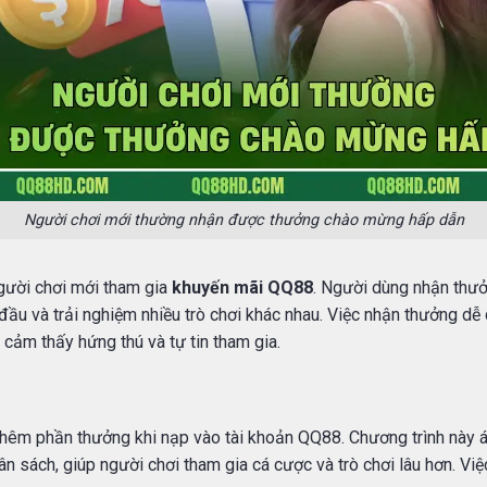
Người chơi mới thường nhận được thưởng chào mừng hấp dẫn
gười chơi mới tham gia
khuyến mãi QQ88
. Người dùng nhận thưở
u và trải nghiệm nhiều trò chơi khác nhau. Việc nhận thưởng dễ
 cảm thấy hứng thú và tự tin tham gia.
hêm phần thưởng khi nạp vào tài khoản QQ88. Chương trình này áp
 sách, giúp người chơi tham gia cá cược và trò chơi lâu hơn. Việc