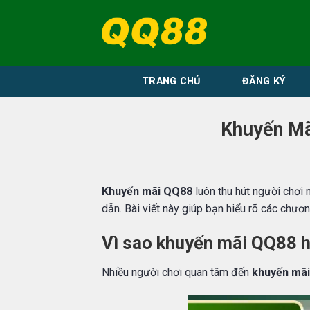
Skip
to
content
TRANG CHỦ
ĐĂNG KÝ
Khuyến Mã
Khuyến mãi QQ88
luôn thu hút người chơi 
dẫn. Bài viết này giúp bạn hiểu rõ các chươn
Vì sao khuyến mãi QQ88 
Nhiều người chơi quan tâm đến
khuyến mã