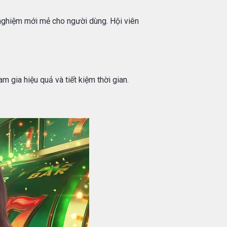
i nghiệm mới mẻ cho người dùng. Hội viên
m gia hiệu quả và tiết kiệm thời gian.