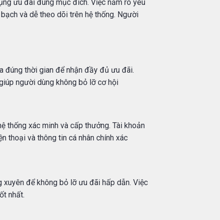
ụng ưu đãi đúng mục đích. Việc nắm rõ yêu
bạch và dễ theo dõi trên hệ thống. Người
ia đúng thời gian để nhận đầy đủ ưu đãi.
 giúp người dùng không bỏ lỡ cơ hội
hệ thống xác minh và cấp thưởng. Tài khoản
n thoại và thông tin cá nhân chính xác
g xuyên để không bỏ lỡ ưu đãi hấp dẫn. Việc
ốt nhất.