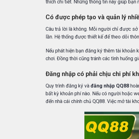
thích chi tiết. Những thông tin này giúp bạn
Có được phép tạo và quản lý nhi
Câu trả lời là không. Mỗi người chỉ được s
lần. Hệ thống được thiết kế để theo dõi thô
Nếu phát hiện bạn đăng ký thêm tài khoản 
chơi. Đồng thời cũng tránh các tình huống g
Đăng nhập có phải chịu chi phí k
Quy trình đăng ký và
đăng nhập QQ88
hoàn
bất kỳ khoản phí nào. Nếu có người hoặc we
đến nhà cái chính chủ QQ88. Việc mở tài kho