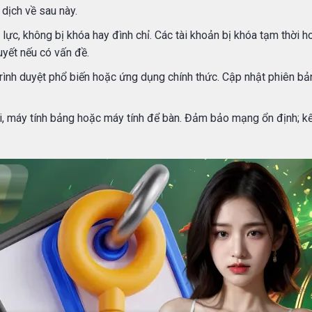
 dịch về sau này.
u lực, không bị khóa hay đình chỉ. Các tài khoản bị khóa tạm thời
uyết nếu có vấn đề.
trình duyệt phổ biến hoặc ứng dụng chính thức. Cập nhật phiên b
ại, máy tính bảng hoặc máy tính để bàn. Đảm bảo mạng ổn định; kế