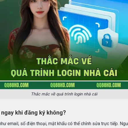
Thắc mắc về quá trình login nhà cái
n ngay khi đăng ký không?
như email, số điện thoại, mật khẩu có thể chỉnh sửa trực tiếp. Ng