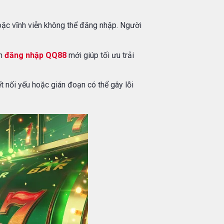
 hoặc vĩnh viễn không thể đăng nhập. Người
ản
đăng nhập QQ88
mới giúp tối ưu trải
t nối yếu hoặc gián đoạn có thể gây lỗi