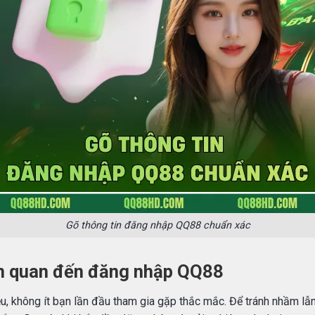
Gõ thông tin đăng nhập QQ88 chuẩn xác
ên quan đến đăng nhập QQ88
u, không ít bạn lần đầu tham gia gặp thắc mắc. Để tránh nhầm lẫn