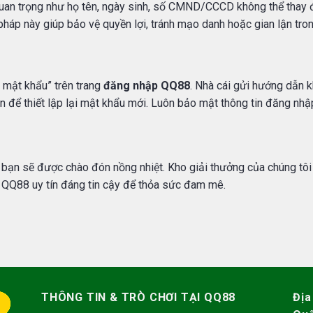
ệu quan trọng như họ tên, ngày sinh, số CMND/CCCD không thể thay
háp này giúp bảo vệ quyền lợi, tránh mạo danh hoặc gian lận tron
 mật khẩu” trên trang
đăng nhập QQ88
. Nhà cái gửi hướng dẫn 
 để thiết lập lại mật khẩu mới. Luôn bảo mật thông tin đăng nhậ
 bạn sẽ được chào đón nồng nhiệt. Kho giải thưởng của chúng tôi
ào QQ88 uy tín đáng tin cậy để thỏa sức đam mê.
THÔNG TIN & TRÒ CHƠI TẠI QQ88
Địa