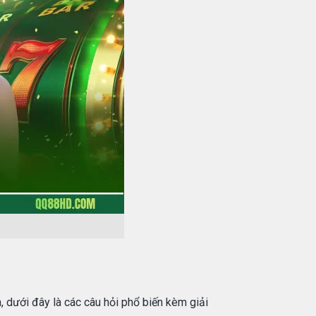
, dưới đây là các câu hỏi phổ biến kèm giải