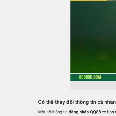
Có thể thay đổi thông tin cá nhâ
Một số thông tin
đăng nhập QQ88
cơ bản 