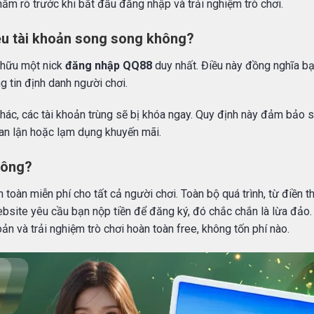
 nắm rõ trước khi bắt đầu đăng nhập và trải nghiệm trò chơi.
ều tài khoản song song không?
ở hữu một nick
đăng nhập QQ88
duy nhất. Điều này đồng nghĩa b
ng tin định danh người chơi.
khác, các tài khoản trùng sẽ bị khóa ngay. Quy định này đảm bảo
ian lận hoặc lạm dụng khuyến mãi.
hông?
 toàn miễn phí cho tất cả người chơi. Toàn bộ quá trình, từ điền 
bsite yêu cầu bạn nộp tiền để đăng ký, đó chắc chắn là lừa đảo
ản và trải nghiệm trò chơi hoàn toàn free, không tốn phí nào.