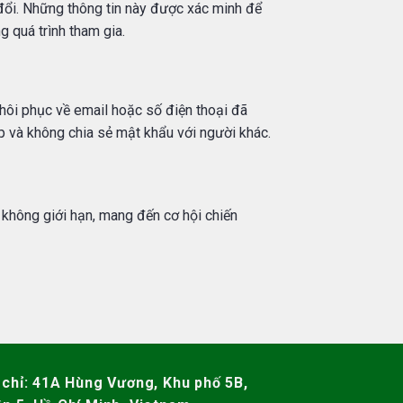
 đổi. Những thông tin này được xác minh để
g quá trình tham gia.
khôi phục về email hoặc số điện thoại đã
p và không chia sẻ mật khẩu với người khác.
 không giới hạn, mang đến cơ hội chiến
 chỉ: 41A Hùng Vương, Khu phố 5B,