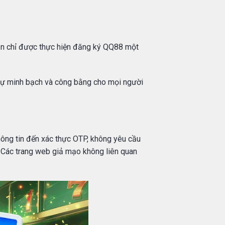
ạn chỉ được thực hiện đăng ký QQ88 một
 sự minh bạch và công bằng cho mọi người
thông tin đến xác thực OTP, không yêu cầu
. Các trang web giả mạo không liên quan