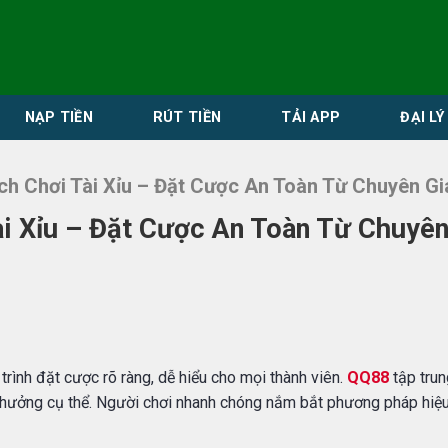
NẠP TIỀN
RÚT TIỀN
TẢI APP
ĐẠI LÝ
h Chơi Tài Xỉu – Đặt Cược An Toàn Từ Chuyên Gi
i Xỉu – Đặt Cược An Toàn Từ Chuyê
rình đặt cược rõ ràng, dễ hiểu cho mọi thành viên.
QQ88
tập trun
trả thưởng cụ thể. Người chơi nhanh chóng nắm bắt phương pháp hiệ