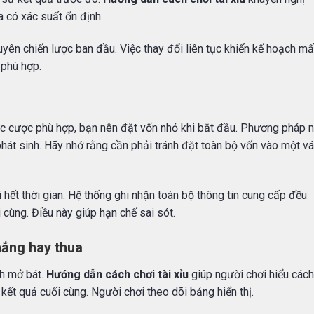
 có xác suất ổn định.
yên chiến lược ban đầu. Việc thay đổi liên tục khiến kế hoạch mấ
 phù hợp.
c cược phù hợp, bạn nên đặt vốn nhỏ khi bắt đầu. Phương pháp 
 phát sinh. Hãy nhớ rằng cần phải tránh đặt toàn bộ vốn vào một v
 hết thời gian. Hệ thống ghi nhận toàn bộ thông tin cung cấp đều
 cùng. Điều này giúp hạn chế sai sót.
hắng hay thua
nh mở bát.
Hướng dẫn cách chơi tài xỉu
giúp người chơi hiểu cách
kết quả cuối cùng. Người chơi theo dõi bảng hiển thị.