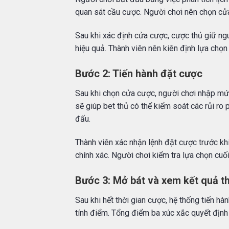
quan sát cầu cược. Người chơi nên chọn cửa
Sau khi xác định cửa cược, cược thủ giữ ngu
hiệu quả. Thành viên nên kiên định lựa chọn
Bước 2: Tiến hành đặt cược
Sau khi chọn cửa cược, người chơi nhập mứ
sẽ giúp bet thủ có thể kiểm soát các rủi ro
đấu.
Thành viên xác nhận lệnh đặt cược trước khi
chính xác. Người chơi kiểm tra lựa chọn cuối
Bước 3: Mở bát và xem kết quả t
Sau khi hết thời gian cược, hệ thống tiến hà
tính điểm. Tổng điểm ba xúc xắc quyết định 