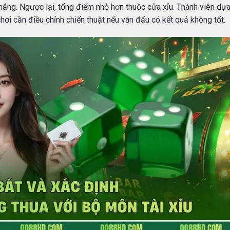
thắng. Ngược lại, tổng điểm nhỏ hơn thuộc cửa xỉu. Thành viên dự
hơi cần điều chỉnh chiến thuật nếu ván đấu có kết quả không tốt.