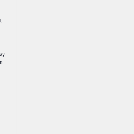
t
này
án