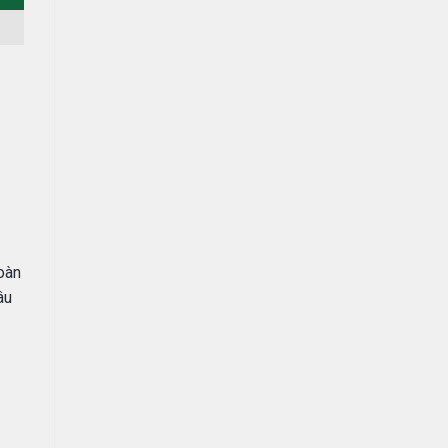
toàn
âu