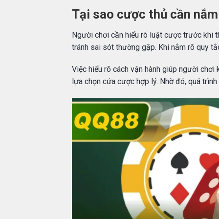
Tại sao cược thủ cần nắm 
Người chơi cần hiểu rõ luật cược trước khi t
tránh sai sót thường gặp. Khi nắm rõ quy tắ
Việc hiểu rõ cách vận hành giúp người chơi k
lựa chọn cửa cược hợp lý. Nhờ đó, quá trình