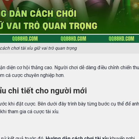
ách chơi tài xỉu giữ vai trò quan trọng
ận diện cơ hội thắng cao. Người chơi dễ dàng điều chỉnh chiến th
iệm cá cược chuyên nghiệp hơn.
ỉu chi tiết cho người mới
rước khi đặt cược. Bên dưới đây trình bày từng bước cụ thể để an
hi tham gia cá cược tài xỉu.
 sử kết quả trước đó.
Hướng dẫn cách chơi tài xỉu
khuyến nghị