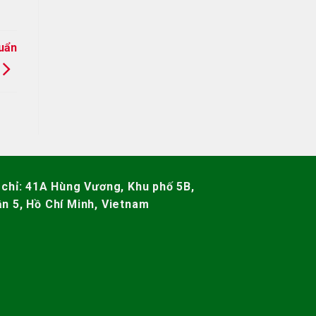
uẩn
 chỉ: 41A Hùng Vương, Khu phố 5B,
n 5, Hồ Chí Minh, Vietnam